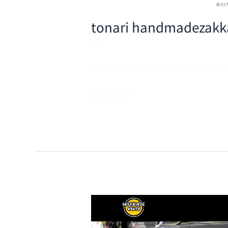
tonari handmadezakk
link
https://tonaritococomo.llc-link.net/
続きを読む »
HOTBASE
様