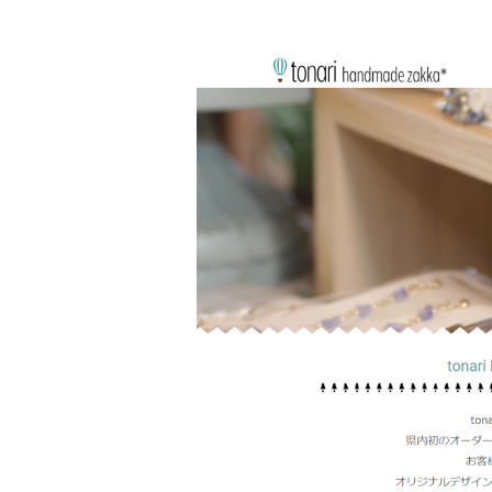
tonari
handmadezakka*
様