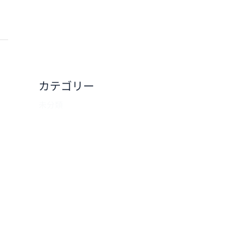
カテゴリー
未分類