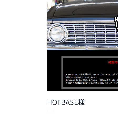
HOTBASE様
link