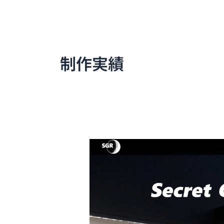
内
容
を
ス
制作実績
キ
ッ
プ
Secret
Golf
Range
様