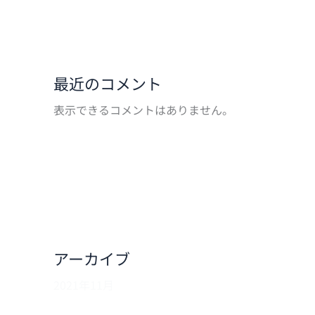
最近のコメント
表示できるコメントはありません。
アーカイブ
2021年11月