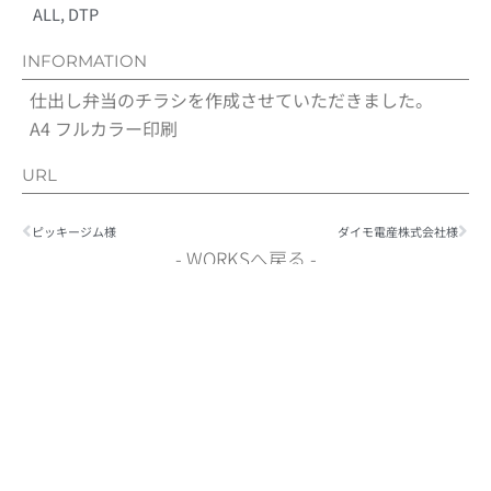
ALL
,
DTP
INFORMATION
仕出し弁当のチラシを作成させていただきました。
A4 フルカラー印刷
URL
Prev
Nex
ピッキージム様
ダイモ電産株式会社様
- WORKSへ戻る -
CONTACT
お問い合わせ
何か不明点や心配な事がありましたら、
お気軽にご相談く