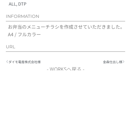
ALL
,
DTP
INFORMATION
お弁当のメニューチラシを作成させていただきました。
A4 / フルカラー
URL
Prev
Nex
ダイモ電産株式会社様
金森仕出し様
- WORKSへ戻る -
CONTACT
お問い合わせ
何か不明点や心配な事がありましたら、
お気軽にご相談く