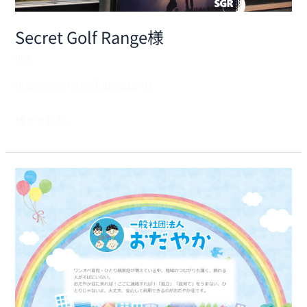
Secret Golf Range様
link
https://secretgolfrange.com/
続きを読む »
一
般
社
団
法
人
お