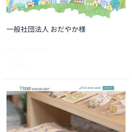
だ
や
か
一般社団法人 おだやか様
様
link
https://odayaka.info/
続きを読む »
tonari
handmadezakka*
様