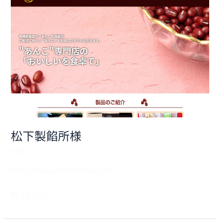
下
製
餡
所
様
松下製餡所様
link
https://ankoyasan.llc-link.net/
続きを読む »