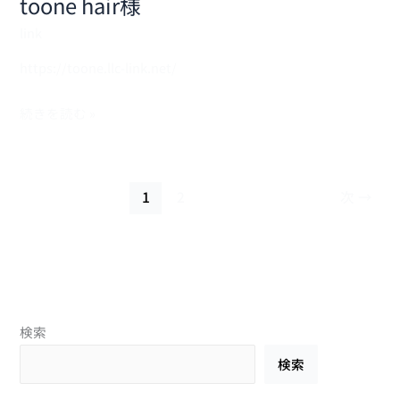
toone hair様
link
https://toone.llc-link.net/
続きを読む »
1
2
次
→
検索
検索