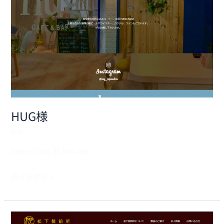
HUG様
link
https://hug.llc-link.net/
続きを読む »
松