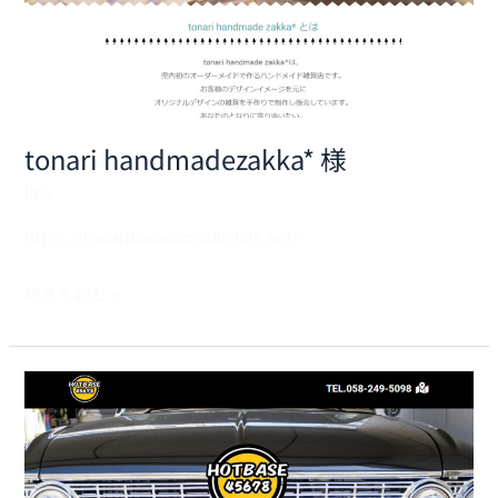
tonari handmadezakka* 様
link
https://tonaritococomo.llc-link.net/
続きを読む »
HOTBASE
様