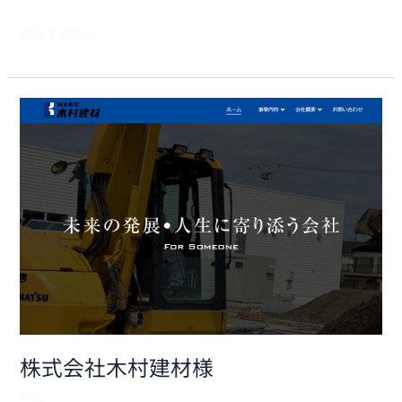
続きを読む »
株
式
会
社
木
村
建
材
様
株式会社木村建材様
link