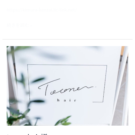
https://kimura-kenzai.llc-link.net/
続きを読む »
toone
hair
様