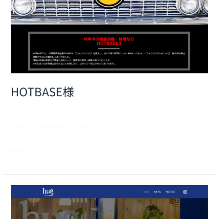
HOTBASE様
link
https://hotbase.llc-link.net/
続きを読む »
HUG
様