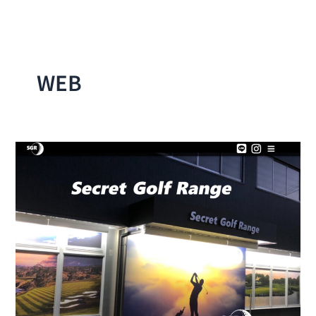
内
容
を
ス
WEB
キ
ッ
プ
Secret
Golf
Range
様