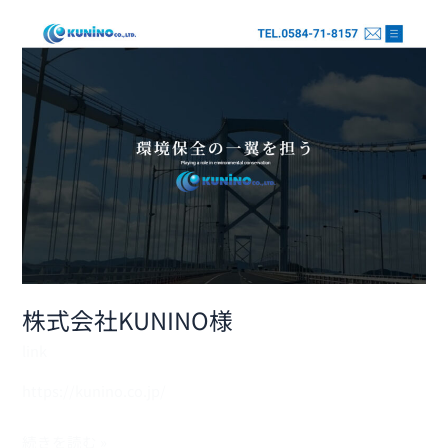
株
式
会
社
KUNINO
様
株式会社KUNINO様
link
https://kunino.co.jp/
続きを読む »