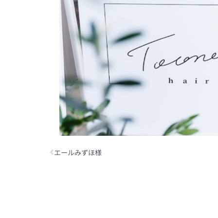
Prev
エールみずほ様