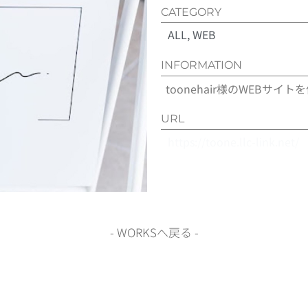
CATEGORY
ALL
,
WEB
INFORMATION
toonehair様のWEBサイ
URL
https://toone.llc-link.net/
- WORKSへ戻る -